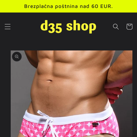
Preskoči
Brezplačna poštnina nad 60 EUR.
na
vsebino
Košaric
Preskoči
na
informacije
o izdelku