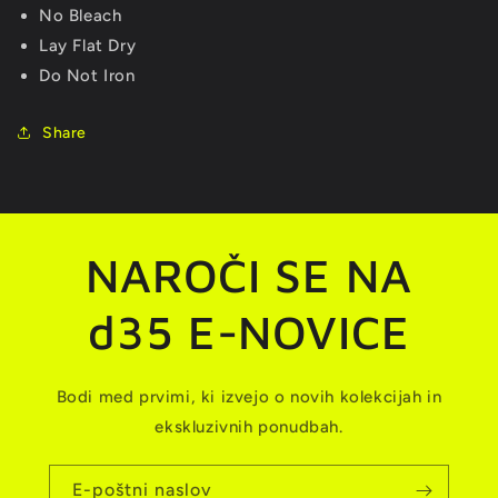
No Bleach
Lay Flat Dry
Do Not Iron
Share
NAROČI SE NA
d35 E-NOVICE
Bodi med prvimi, ki izvejo o novih kolekcijah in
ekskluzivnih ponudbah.
E-poštni naslov