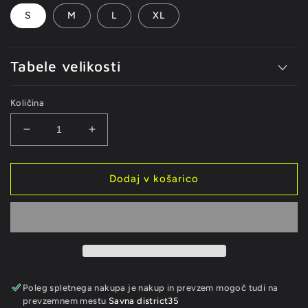
S
M
L
XL
Tabele velikosti
Količina
Pomanjšaš
Povečaj
količino
količino
za
za
izdelek
izdelek
Dodaj v košarico
Viceroy
Viceroy
Bikini
Bikini
Poleg spletnega nakupa je nakup in prevzem mogoč tudi na
prevzemnem mestu
Savna district35