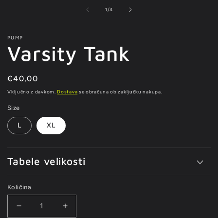
vsebine
1
od
1
/
4
odprite
v
modalnem
PUMP
načinu
Varsity Tank
Redna
€40,00
cena
Vključno z davkom.
Dostava
se obračuna ob zaključku nakupa.
Size
L
XL
Tabele velikosti
Količina
Pomanjšaš
Povečaj