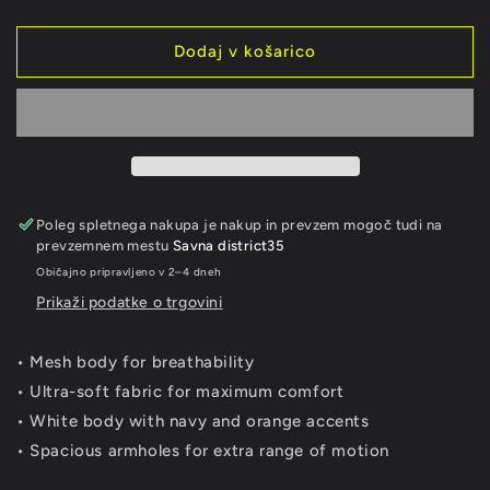
količino
količino
za
za
izdelek
izdelek
Dodaj v košarico
Varsity
Varsity
Tank
Tank
Poleg spletnega nakupa je nakup in prevzem mogoč tudi na
prevzemnem mestu
Savna district35
Običajno pripravljeno v 2–4 dneh
Prikaži podatke o trgovini
• Mesh body for breathability
• Ultra-soft fabric for maximum comfort
• White body with navy and orange accents
• Spacious armholes for extra range of motion