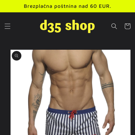
Preskoči
Brezplačna poštnina nad 60 EUR.
na
vsebino
Košaric
Preskoči
na
informacije
o izdelku