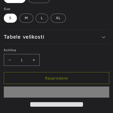
Size
S
M
L
XL
Tabele velikosti
Količina
Pomanjšaš
Povečaj
količino
količino
za
za
izdelek
izdelek
Razprodano
SAILOR
SAILOR
SUPER
SUPER
SHORT
SHORT