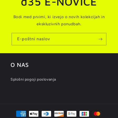
d35 E-NOVICE
Bodi med prvimi, ki izvejo o novih kolekcijah in
ekskluzivnih ponudbah.
E-poštni naslov
O NAS
Splošni pogoji poslovanja
Načini