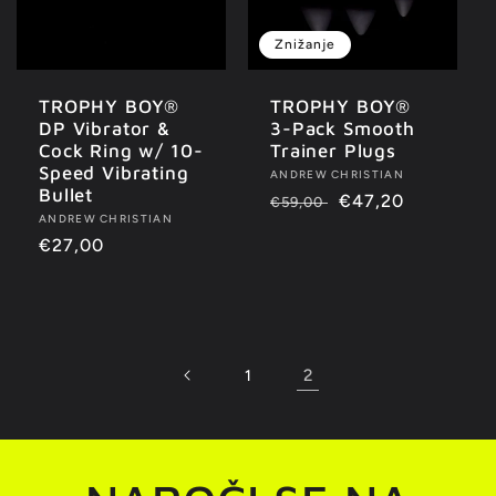
Znižanje
TROPHY BOY®
TROPHY BOY®
DP Vibrator &
3-Pack Smooth
Cock Ring w/ 10-
Trainer Plugs
Speed Vibrating
Ponudnik:
ANDREW CHRISTIAN
Bullet
Redna
Znižana
€47,20
€59,00
Ponudnik:
ANDREW CHRISTIAN
cena
cena
Redna
€27,00
cena
2
1