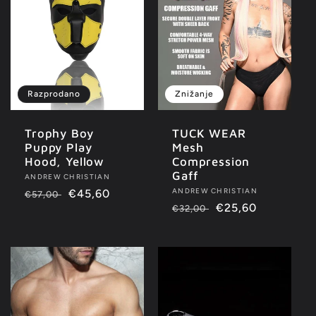
Razprodano
Znižanje
Trophy Boy
TUCK WEAR
Puppy Play
Mesh
Hood, Yellow
Compression
Gaff
Ponudnik:
ANDREW CHRISTIAN
Ponudnik:
ANDREW CHRISTIAN
Redna
Znižana
€45,60
€57,00
Redna
Znižana
€25,60
€32,00
cena
cena
cena
cena