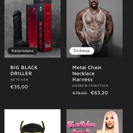
Razprodano
Znižanje
BIG BLACK
Metal Chain
DRILLER
Necklace
Harness
Ponudnik:
AD FETISH
Ponudnik:
ANDREW CHRISTIAN
Redna
€35,00
Redna
Znižana
€63,20
€79,00
cena
cena
cena