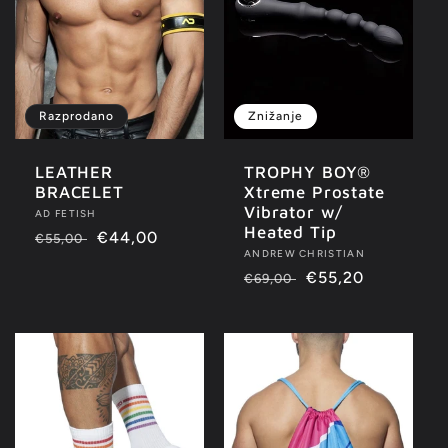
Razprodano
Znižanje
LEATHER
TROPHY BOY®
BRACELET
Xtreme Prostate
Vibrator w/
Ponudnik:
AD FETISH
Heated Tip
Redna
Znižana
€44,00
€55,00
Ponudnik:
ANDREW CHRISTIAN
cena
cena
Redna
Znižana
€55,20
€69,00
cena
cena