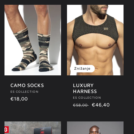
Znižanje
CAMO SOCKS
LUXURY
HARNESS
Ponudnik:
ES COLLECTION
Ponudnik:
ES COLLECTION
Redna
€18,00
Redna
Znižana
€46,40
€58,00
cena
cena
cena