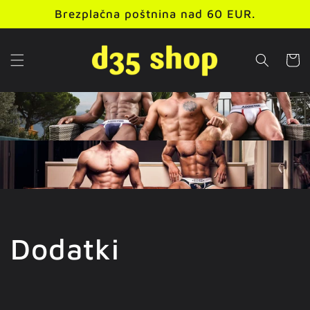
Preskoči
Brezplačna poštnina nad 60 EUR.
na
vsebino
Košaric
Z
Dodatki
b