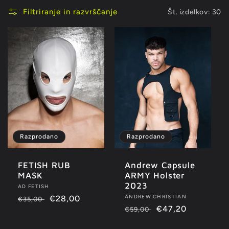
i
Filtriranje in razvrščanje
Št. izdelkov: 30
r
k
a
:
Razprodano
Razprodano
FETISH RUB
Andrew Capsule
MASK
ARMY Holster
2023
Ponudnik:
AD FETISH
Ponudnik:
ANDREW CHRISTIAN
Redna
Znižana
€28,00
€35,00
Redna
Znižana
€47,20
€59,00
cena
cena
cena
cena