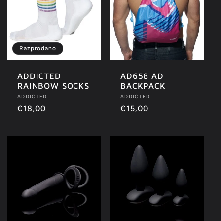
Razprodano
ADDICTED
AD658 AD
RAINBOW SOCKS
BACKPACK
Ponudnik:
ADDICTED
Ponudnik:
ADDICTED
Redna
€18,00
Redna
€15,00
cena
cena